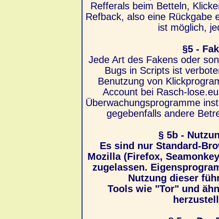
Refferals beim Betteln, Klicke
Refback, also eine Rückgabe e
ist möglich, j
§5 - Fa
Jede Art des Fakens oder son
Bugs in Scripts ist verbo
Benutzung von Klickprogram
Account bei Rasch-lose.eu
Überwachungsprogramme instal
gegebenfalls andere Betr
§ 5b - Nutzu
Es sind nur Standard-Brow
Mozilla (Firefox, Seamonke
zugelassen. Eigensprogram
Nutzung dieser führ
Tools wie "Tor" und ä
herzustel