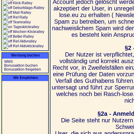
Account jedoch gelöscht werd
Klick-Ralley
akzeptiert der User, in unre
Geburtstags-Ralley
Mail Ralley
lose.eu zu erhalten ( Newslet
Ref Rally
Spam zu betreiben, um schnell
Teamralley
Tagesklickralley
nachweislichem Spam wird der
Wochen-Klickralley
es besteht kein Anspr
Bettel-Ralley
Ref-Aktivralley
Ref-Aktivklickralley
§2
Der Nutzer ist verpflichte
Werbung buchen
vollständig und korrekt ausz
WMS
Bonusaktion buchen
Recht vor, in Zweifelsfällen e
Bonusaktion freigeben
eine Prüfung der Daten vorz
Wir Empfehlen
Verfall des Guthabens führen
untersagt und führt zur Sperr
welches noch bei Rasch-lose.
nic
§2a - Anmel
Die Seite steht nur Nutzer
Schwei
User, die sich aus anderssp