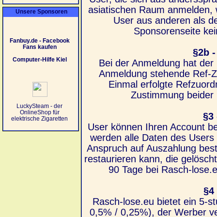
asiatischen Raum anmelden, 
Unsere Sponsoren
User aus anderen als d
Sponsorenseite kein
Fanbuy.de - Facebook
Fans kaufen
§2b 
Computer-Hilfe Kiel
Bei der Anmeldung hat der 
Anmeldung stehende Ref-Z
Einmal erfolgte Refzuor
Zustimmung beider 
LuckySteam - der
OnlineShop für
§3
elektrische Zigaretten
User können Ihren Account be
werden alle Daten des Users 
Anspruch auf Auszahlung best
restaurieren kann, die gelösch
90 Tage bei Rasch-lose.
§4
Rasch-lose.eu bietet ein 5-s
0,5% / 0,25%), der Werber ve