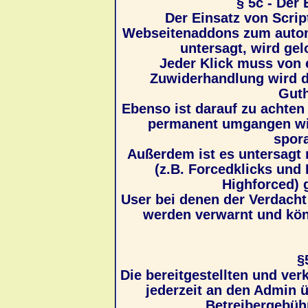
§ 5c - Der
Der Einsatz von Scri
Webseitenaddons zum autom
untersagt, wird gel
Jeder Klick muss von 
Zuwiderhandlung wird d
Guth
Ebenso ist darauf zu achten 
permanent umgangen wir
spora
Außerdem ist es untersagt
(z.B. Forcedklicks und
Highforced) g
User bei denen der Verdacht 
werden verwarnt und kön
§
Die bereitgestellten und ver
jederzeit an den Admin 
Betreibergebüh