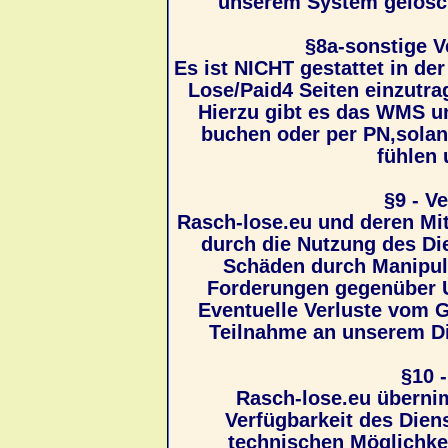
unserem System gelösch
§8a-sonstige 
Es ist NICHT gestattet in de
Lose/Paid4 Seiten einzutra
Hierzu gibt es das WMS u
buchen oder per PN,solang
fühlen
§9 - V
Rasch-lose.eu und deren Mita
durch die Nutzung des Di
Schäden durch Manipula
Forderungen gegenüber Us
Eventuelle Verluste vom G
Teilnahme an unserem Di
§10 
Rasch-lose.eu übernim
Verfügbarkeit des Dien
technischen Möglichke